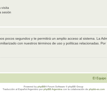
 visita
a sesión
unos pocos segundos y te permitirá un amplio acceso al sistema. La Ad
amiliarizado con nuestros términos de uso y políticas relacionadas. Por f
El Equipo
Powered by
phpBB
® Forum Software © phpBB Group
Traducción al Español Argentino por
phpBB Argentina
con la colaboración de
phpbb-es.com