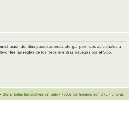
ministración del Sitio puede además otorgar permisos adicionales a
avor lee las reglas de los foros mientras navegás por el Sitio.
•
Borrar todas las cookies del Sitio
• Todos los horarios son UTC - 3 horas