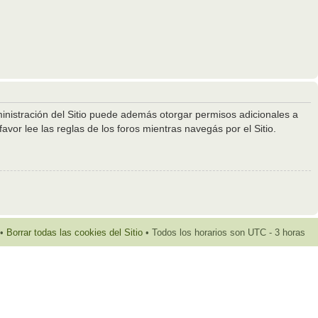
ministración del Sitio puede además otorgar permisos adicionales a
avor lee las reglas de los foros mientras navegás por el Sitio.
•
Borrar todas las cookies del Sitio
• Todos los horarios son UTC - 3 horas