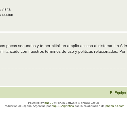
 visita
a sesión
unos pocos segundos y te permitirá un amplio acceso al sistema. La Ad
amiliarizado con nuestros términos de uso y políticas relacionadas. Por f
El Equipo
Powered by
phpBB
® Forum Software © phpBB Group
Traducción al Español Argentino por
phpBB Argentina
con la colaboración de
phpbb-es.com