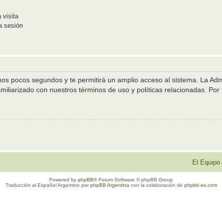
 visita
a sesión
unos pocos segundos y te permitirá un amplio acceso al sistema. La Ad
amiliarizado con nuestros términos de uso y políticas relacionadas. Por f
El Equipo
Powered by
phpBB
® Forum Software © phpBB Group
Traducción al Español Argentino por
phpBB Argentina
con la colaboración de
phpbb-es.com