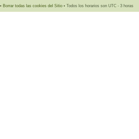
•
Borrar todas las cookies del Sitio
• Todos los horarios son UTC - 3 horas