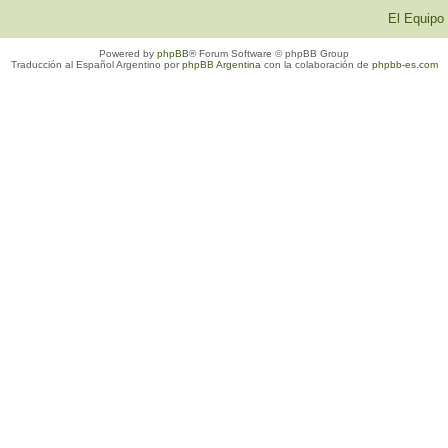
El Equipo
Powered by
phpBB
® Forum Software © phpBB Group
Traducción al Español Argentino por
phpBB Argentina
con la colaboración de
phpbb-es.com