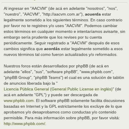
Al ingresar en "AACVM" (de acá en adelante "nosotros", "nos",
"nuestro", "AACVM", "http://aacvm.com.ar"),
acuerda
estar
legalmente sometido a los siguientes términos. En caso contrario
por favor no te registres y/o uses "AACVM". Podemos cambiar
estos términos en cualquier momento e intentaríamos avisarte, sin
embargo sería prudente que los revises por tu cuenta
periódicamente. Seguir registrado a "AACVM" después de esos
cambios significa que
acordás
estar legalmente sometido a esos
nuevos términos tal como fueron actualizados y/o reformados.
Nuestros foros están desarrollados por phpBB (de acá en
adelante "ellos", "sus", "software phpBB", "www.phpbb.com",
"phpBB Group", "phpBB Teams") el cual es una solución de tablón
de anuncios liberada bajo la "
Licencia Pública General (General Public License en inglés)
" (de
acá en adelante "GPL") y puede ser descargada de
www.phpbb.com
. El software phpBB solamente facilita discusiones
basadas en Internet y la GPL estrictamente los excluye de lo que
aprobamos y/o desaprobamos como conductas y/o contenido
permisible. Para más información sobre phpBB, por favor visitá:
http://www.phpbb.com/
.