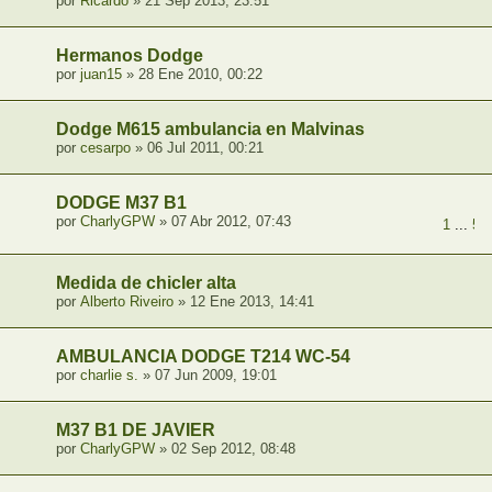
por
Ricardo
» 21 Sep 2013, 23:51
Hermanos Dodge
por
juan15
» 28 Ene 2010, 00:22
Dodge M615 ambulancia en Malvinas
por
cesarpo
» 06 Jul 2011, 00:21
DODGE M37 B1
por
CharlyGPW
» 07 Abr 2012, 07:43
1
...
5
,
Medida de chicler alta
por
Alberto Riveiro
» 12 Ene 2013, 14:41
AMBULANCIA DODGE T214 WC-54
por
charlie s.
» 07 Jun 2009, 19:01
M37 B1 DE JAVIER
por
CharlyGPW
» 02 Sep 2012, 08:48