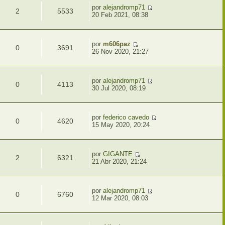
por
alejandromp71
2
5533
20 Feb 2021, 08:38
por
m606paz
0
3691
26 Nov 2020, 21:27
por
alejandromp71
0
4113
30 Jul 2020, 08:19
por
federico cavedo
0
4620
15 May 2020, 20:24
por
GIGANTE
2
6321
21 Abr 2020, 21:24
por
alejandromp71
0
6760
12 Mar 2020, 08:03