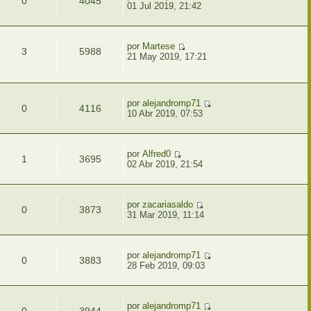
0
4045
01 Jul 2019, 21:42
por
Martese
3
5988
21 May 2019, 17:21
por
alejandromp71
0
4116
10 Abr 2019, 07:53
por
Alfred0
1
3695
02 Abr 2019, 21:54
por
zacariasaldo
0
3873
31 Mar 2019, 11:14
por
alejandromp71
0
3883
28 Feb 2019, 09:03
por
alejandromp71
0
3944