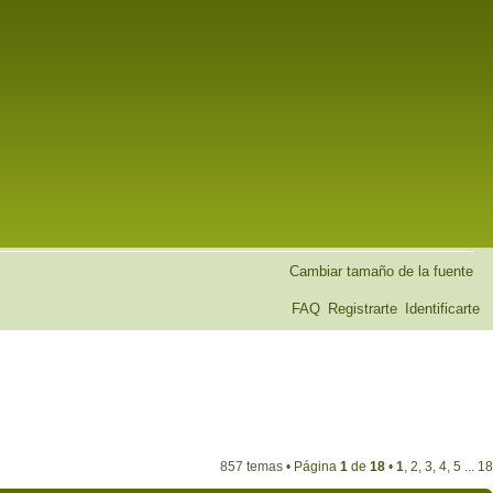
Cambiar tamaño de la fuente
FAQ
Registrarte
Identificarte
857 temas •
Página
1
de
18
•
1
,
2
,
3
,
4
,
5
...
18