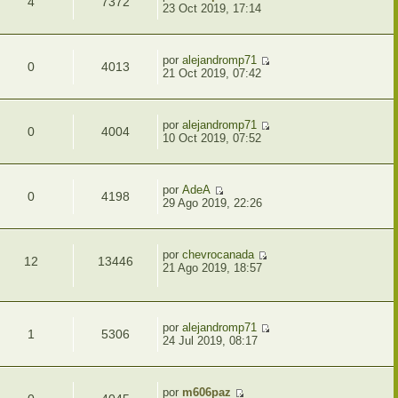
4
7372
23 Oct 2019, 17:14
por
alejandromp71
0
4013
21 Oct 2019, 07:42
por
alejandromp71
0
4004
10 Oct 2019, 07:52
por
AdeA
0
4198
29 Ago 2019, 22:26
por
chevrocanada
12
13446
21 Ago 2019, 18:57
por
alejandromp71
1
5306
24 Jul 2019, 08:17
por
m606paz