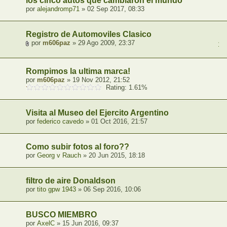
los cinco autos que cambiaron el mundo
por
alejandromp71
» 02 Sep 2017, 08:33
Registro de Automoviles Clasico
por
m606paz
» 29 Ago 2009, 23:37
1
,
Rompimos la ultima marca!
por
m606paz
» 19 Nov 2012, 21:52
Rating: 1.61%
Visita al Museo del Ejercito Argentino
por
federico cavedo
» 01 Oct 2016, 21:57
Como subir fotos al foro??
por
Georg v Rauch
» 20 Jun 2015, 18:18
filtro de aire Donaldson
por
tito gpw 1943
» 06 Sep 2016, 10:06
BUSCO MIEMBRO
por
AxelC
» 15 Jun 2016, 09:37