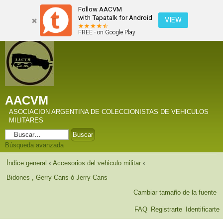
Follow AACVM
with Tapatalk for Android
VIEW
FREE - on Google Play
AACVM
ASOCIACION ARGENTINA DE COLECCIONISTAS DE VEHICULOS
MILITARES
Búsqueda avanzada
Índice general
‹
Accesorios del vehiculo militar
‹
Bidones , Gerry Cans ó Jerry Cans
Cambiar tamaño de la fuente
FAQ
Registrarte
Identificarte