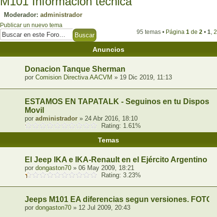
M101 Información tecnica
Moderador:
administrador
Publicar un nuevo tema
95 temas •
Página
1
de
2
•
1
,
2
Anuncios
Donacion Tanque Sherman
por
Comision Directiva AACVM
» 19 Dic 2019, 11:13
ESTAMOS EN TAPATALK - Seguinos en tu Dispositi
Movil
por
administrador
» 24 Abr 2016, 18:10
Rating: 1.61%
Temas
El Jeep IKA e IKA-Renault en el Ejército Argentino
por
dongaston70
» 06 May 2009, 18:21
Rating: 3.23%
Jeeps M101 EA diferencias segun versiones. FOTO
por
dongaston70
» 12 Jul 2009, 20:43