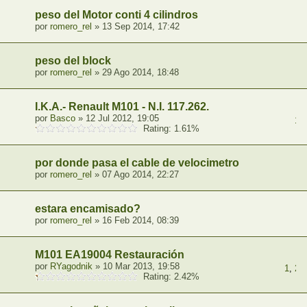
peso del Motor conti 4 cilindros
por
romero_rel
» 13 Sep 2014, 17:42
peso del block
por
romero_rel
» 29 Ago 2014, 18:48
I.K.A.- Renault M101 - N.I. 117.262.
por
Basco
» 12 Jul 2012, 19:05
1
,
Rating: 1.61%
por donde pasa el cable de velocimetro
por
romero_rel
» 07 Ago 2014, 22:27
estara encamisado?
por
romero_rel
» 16 Feb 2014, 08:39
M101 EA19004 Restauración
por
RYagodnik
» 10 Mar 2013, 19:58
1
,
2
,
Rating: 2.42%