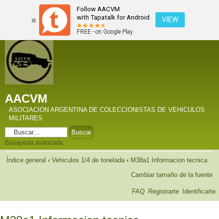
Follow AACVM
with Tapatalk for Android
VIEW
FREE - on Google Play
AACVM
ASOCIACION ARGENTINA DE COLECCIONISTAS DE VEHICULOS
MILITARES
Búsqueda avanzada
Índice general
‹
Vehiculos 1/4 de tonelada
‹
M38a1 Informacion tecnica
Cambiar tamaño de la fuente
FAQ
Registrarte
Identificarte