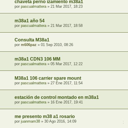
chaveta perno izamiento m38a1
por
pascualmattera
» 21 Mar 2017, 18:23
m38a1 año 54
por
pascualmattera
» 21 Mar 2017, 18:58
Consulta M38a1
por
m606paz
» 01 Sep 2010, 08:26
m38a1 CDN3 106 MM
por
pascualmattera
» 05 Mar 2017, 12:22
M38a1 106 carrier spare mount
por
pascualmattera
» 27 Ene 2017, 11:54
estación de control montado en m38a1
por
pascualmattera
» 16 Ene 2017, 19:41
me presento m38 a1 rosario
por
juanmam38
» 30 Ago 2016, 14:09
1
,