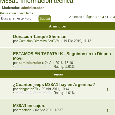
M38a1 Informacion tecnica
Moderador:
administrador
Publicar un nuevo tema
129 temas •
Página
1
de
3
•
1
,
2
,
3
Anuncios
Donacion Tanque Sherman
por
Comision Directiva AACVM
» 19 Dic 2019, 11:13
ESTAMOS EN TAPATALK - Seguinos en tu Dispositi
Movil
por
administrador
» 24 Abr 2016, 18:10
Rating: 1.61%
Temas
¿Cuántos jeeps M38A1 hay en Argentina?
por
dongaston70
» 29 Abr 2011, 10:44
1
,
2
,
Rating: 1.61%
M38A1 en cajon.
por
repelado
» 02 Abr 2011, 18:37
1
,
2
,