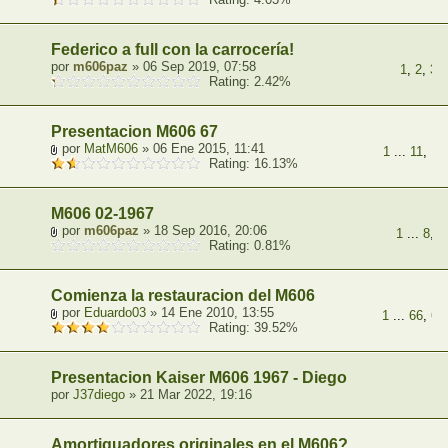
Federico a full con la carrocería!
por
m606paz
» 06 Sep 2019, 07:58
1
,
2
,
3
,
Rating: 2.42%
Presentacion M606 67
por
MatM606
» 06 Ene 2015, 11:41
1
...
11
,
12
Rating: 16.13%
M606 02-1967
por
m606paz
» 18 Sep 2016, 20:06
1
...
8
,
9
Rating: 0.81%
Comienza la restauracion del M606
por
Eduardo03
» 14 Ene 2010, 13:55
1
...
66
,
67
Rating: 39.52%
Presentacion Kaiser M606 1967 - Diego
por
J37diego
» 21 Mar 2022, 19:16
Amortiguadores originales en el M606?