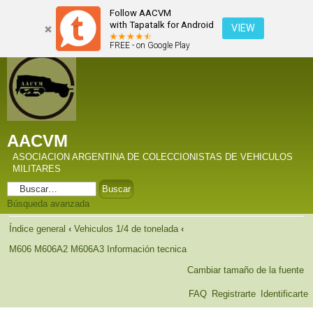
Follow AACVM
with Tapatalk for Android
VIEW
FREE - on Google Play
AACVM
ASOCIACION ARGENTINA DE COLECCIONISTAS DE VEHICULOS
MILITARES
Búsqueda avanzada
Índice general
‹
Vehiculos 1/4 de tonelada
‹
M606 M606A2 M606A3 Información tecnica
Cambiar tamaño de la fuente
FAQ
Registrarte
Identificarte