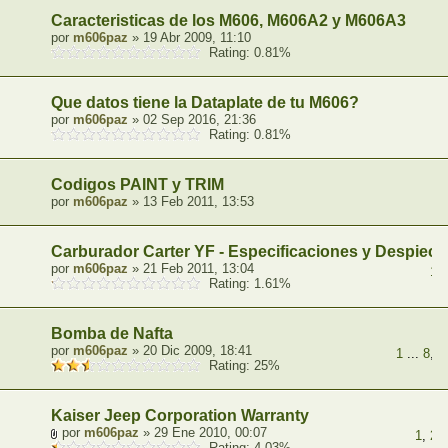
Caracteristicas de los M606, M606A2 y M606A3
por
m606paz
» 19 Abr 2009, 11:10
Rating: 0.81%
Que datos tiene la Dataplate de tu M606?
por
m606paz
» 02 Sep 2016, 21:36
Rating: 0.81%
Codigos PAINT y TRIM
por
m606paz
» 13 Feb 2011, 13:53
Carburador Carter YF - Especificaciones y Despiece
por
m606paz
» 21 Feb 2011, 13:04
1
,
Rating: 1.61%
Bomba de Nafta
por
m606paz
» 20 Dic 2009, 18:41
1
...
8
,
9
Rating: 25%
Kaiser Jeep Corporation Warranty
por
m606paz
» 29 Ene 2010, 00:07
1
,
2
,
Rating: 4.03%