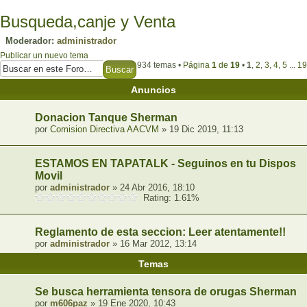
Busqueda,canje y Venta
Moderador:
administrador
Publicar un nuevo tema
934 temas •
Página
1
de
19
•
1
,
2
,
3
,
4
,
5
...
19
Anuncios
Donacion Tanque Sherman
por
Comision Directiva AACVM
» 19 Dic 2019, 11:13
ESTAMOS EN TAPATALK - Seguinos en tu Dispositi
Movil
por
administrador
» 24 Abr 2016, 18:10
Rating: 1.61%
Reglamento de esta seccion: Leer atentamente!!
por
administrador
» 16 Mar 2012, 13:14
Temas
Se busca herramienta tensora de orugas Sherman
por
m606paz
» 19 Ene 2020, 10:43