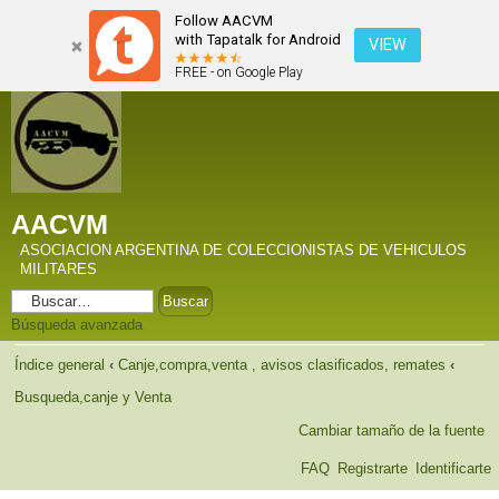
Follow AACVM
with Tapatalk for Android
VIEW
FREE - on Google Play
AACVM
ASOCIACION ARGENTINA DE COLECCIONISTAS DE VEHICULOS
MILITARES
Búsqueda avanzada
Índice general
‹
Canje,compra,venta , avisos clasificados, remates
‹
Busqueda,canje y Venta
Cambiar tamaño de la fuente
FAQ
Registrarte
Identificarte