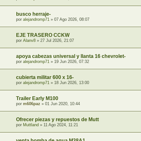
busco herraje-
por
alejandromp71
» 07 Ago 2026, 08:07
EJE TRASERO CCKW
por
Alanv8
» 27 Jul 2026, 21:07
apoya cabezas universal y llanta 16 chevrolet-
por
alejandromp71
» 19 Jun 2026, 07:32
cubierta militar 600 x 16-
por
alejandromp71
» 18 Jun 2026, 13:00
Trailer Early M100
por
m606paz
» 01 Jun 2020, 10:44
Ofrecer piezas y repuestos de Mutt
por
Muttland
» 11 Ago 2024, 11:21
venta bomba de agua M38A1