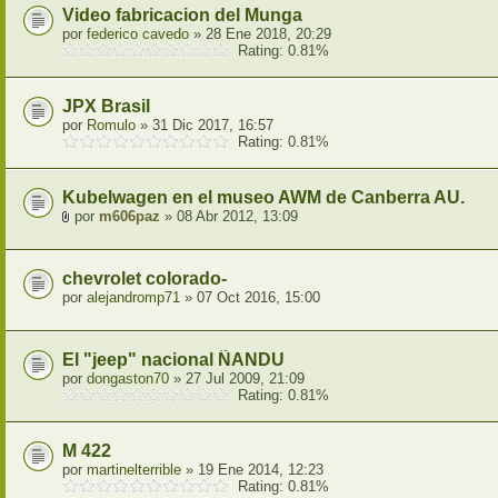
Video fabricacion del Munga
por
federico cavedo
» 28 Ene 2018, 20:29
Rating: 0.81%
JPX Brasil
por
Romulo
» 31 Dic 2017, 16:57
Rating: 0.81%
Kubelwagen en el museo AWM de Canberra AU.
por
m606paz
» 08 Abr 2012, 13:09
chevrolet colorado-
por
alejandromp71
» 07 Oct 2016, 15:00
El "jeep" nacional ÑANDU
por
dongaston70
» 27 Jul 2009, 21:09
Rating: 0.81%
M 422
por
martinelterrible
» 19 Ene 2014, 12:23
Rating: 0.81%