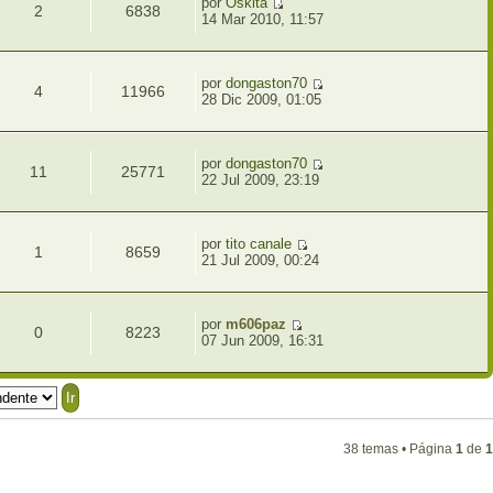
por
Oskita
2
6838
14 Mar 2010, 11:57
por
dongaston70
4
11966
28 Dic 2009, 01:05
por
dongaston70
11
25771
22 Jul 2009, 23:19
por
tito canale
1
8659
21 Jul 2009, 00:24
por
m606paz
0
8223
07 Jun 2009, 16:31
38 temas • Página
1
de
1