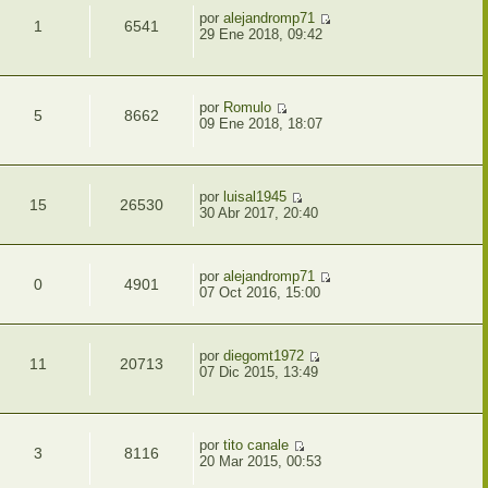
por
alejandromp71
1
6541
29 Ene 2018, 09:42
por
Romulo
5
8662
09 Ene 2018, 18:07
por
luisal1945
15
26530
30 Abr 2017, 20:40
1
por
alejandromp71
0
4901
07 Oct 2016, 15:00
por
diegomt1972
11
20713
07 Dic 2015, 13:49
por
tito canale
3
8116
20 Mar 2015, 00:53