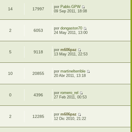
por
Pablo.GPW
14
17997
09 Sep 2011, 18:08
por
dongaston70
2
6053
24 May 2011, 13:00
por
m606paz
5
9118
13 May 2011, 22:53
por
martinelterrible
10
20855
20 Abr 2011, 13:18
por
romero_rel
0
4396
27 Feb 2011, 00:53
por
m606paz
2
12285
12 Dic 2010, 21:22