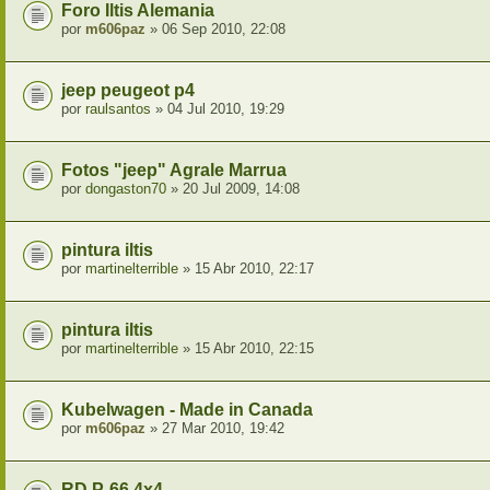
Foro Iltis Alemania
por
m606paz
» 06 Sep 2010, 22:08
jeep peugeot p4
por
raulsantos
» 04 Jul 2010, 19:29
Fotos "jeep" Agrale Marrua
por
dongaston70
» 20 Jul 2009, 14:08
pintura iltis
por
martinelterrible
» 15 Abr 2010, 22:17
pintura iltis
por
martinelterrible
» 15 Abr 2010, 22:15
Kubelwagen - Made in Canada
por
m606paz
» 27 Mar 2010, 19:42
RD P-66 4x4