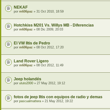
NEKAF
por
m606paz
» 31 Oct 2010, 18:59
Hotchkiss M201 Vs. Willys MB - Diferencias
por
m606paz
» 08 Dic 2009, 20:03
El VW Iltis de Pedro
por
m606paz
» 08 Oct 2012, 17:20
Land Rover Ligero
por
m606paz
» 08 Oct 2012, 11:49
Jeep holandés
por
ututo2000
» 27 May 2012, 19:12
fotos de jeep Iltis con equipos de radio y demas
por
pascualmattera
» 21 May 2012, 19:22