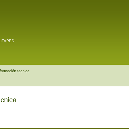
LITARES
nformación tecnica
ecnica