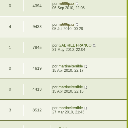
por
m606paz
0
4394
06 Sep 2010, 22:08
por
m606paz
4
9433
05 Jul 2010, 00:26
por
GABRIEL FRANCO
1
7945
21 May 2010, 22:04
por
martinelterrible
0
4619
15 Abr 2010, 22:17
por
martinelterrible
0
4413
15 Abr 2010, 22:15
por
martinelterrible
3
8512
27 Mar 2010, 21:43