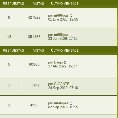
RESPUESTAS
VISTAS
ÚLTIMO MENSAJE
por
m606paz
8
427522
01 Ene 2020, 12:05
por
m606paz
13
351168
23 Jun 2026, 17:18
RESPUESTAS
VISTAS
ÚLTIMO MENSAJE
por
Diego
5
60563
17 Abr 2022, 19:27
por
GIGANTE
2
11757
24 Sep 2019, 07:10
por
m606paz
1
4356
02 Sep 2019, 10:55