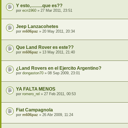
Y esto,..........que es??
por
ecn1960
» 27 Mar 2011, 23:51
Jeep Lanzacohetes
por
m606paz
» 20 May 2011, 20:34
Que Land Rover es este??
por
m606paz
» 13 May 2011, 21:40
¿Land Rovers en el Ejercito Argentino?
por
dongaston70
» 08 Sep 2009, 23:01
YA FALTA MENOS
por
romero_rel
» 27 Feb 2011, 00:53
Fiat Campagnola
por
m606paz
» 26 Abr 2009, 11:24