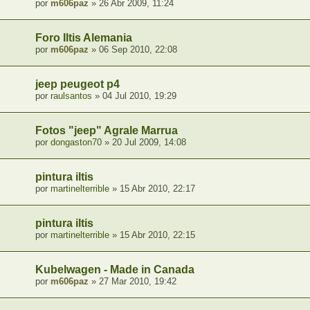
por
m606paz
» 26 Abr 2009, 11:24
Foro Iltis Alemania
por
m606paz
» 06 Sep 2010, 22:08
jeep peugeot p4
por
raulsantos
» 04 Jul 2010, 19:29
Fotos "jeep" Agrale Marrua
por
dongaston70
» 20 Jul 2009, 14:08
pintura iltis
por
martinelterrible
» 15 Abr 2010, 22:17
pintura iltis
por
martinelterrible
» 15 Abr 2010, 22:15
Kubelwagen - Made in Canada
por
m606paz
» 27 Mar 2010, 19:42