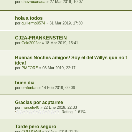
por
chevrocanada
» 27 Mar 2019, 10:07
1
,
hola a todos
por
guillermo0574
» 31 Mar 2019, 17:30
CJ2A-FRANKENSTEIN
por
Colo2002ar
» 18 Mar 2019, 15:41
Buenas Noches amigos! Soy el del Willys que no tie
idea!
por
PMFORE
» 03 Mar 2019, 22:17
buen dia
por
emfontan
» 14 Feb 2019, 09:06
Gracias por acptarme
por
marcelo40
» 22 Ene 2019, 22:33
Rating: 1.61%
Tarde pero seguro
por
COLDOWN
» 27 Nov 2018, 11:18