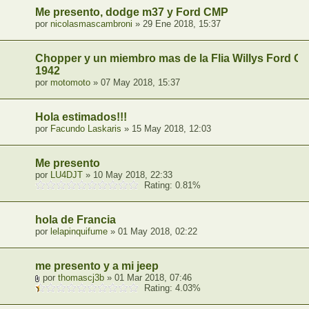
Me presento, dodge m37 y Ford CMP
por
nicolasmascambroni
» 29 Ene 2018, 15:37
Chopper y un miembro mas de la Flia Willys Ford G
1942
por
motomoto
» 07 May 2018, 15:37
Hola estimados!!!
por
Facundo Laskaris
» 15 May 2018, 12:03
Me presento
por
LU4DJT
» 10 May 2018, 22:33
Rating: 0.81%
hola de Francia
por
lelapinquifume
» 01 May 2018, 02:22
me presento y a mi jeep
por
thomascj3b
» 01 Mar 2018, 07:46
Rating: 4.03%