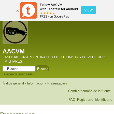
Follow AACVM
with Tapatalk for Android
VIEW
FREE - on Google Play
AACVM
ASOCIACION ARGENTINA DE COLECCIONISTAS DE VEHICULOS
MILITARES
Búsqueda avanzada
Índice general
‹
Informacion
‹
Presentacion
Cambiar tamaño de la fuente
FAQ
Registrarte
Identificarte