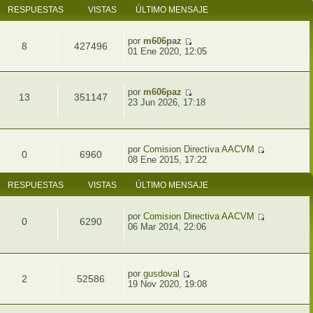
RESPUESTAS
VISTAS
ÚLTIMO MENSAJE
por
m606paz
8
427496
01 Ene 2020, 12:05
por
m606paz
13
351147
23 Jun 2026, 17:18
por
Comision Directiva AACVM
0
6960
08 Ene 2015, 17:22
RESPUESTAS
VISTAS
ÚLTIMO MENSAJE
por
Comision Directiva AACVM
0
6290
06 Mar 2014, 22:06
por
gusdoval
2
52586
19 Nov 2020, 19:08