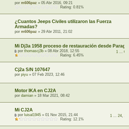
por
m606paz
» 05 Abr 2016, 09:21
Rating: 0.81%
¿Cuantos Jeeps Civiles utilizaron las Fuerza
Armadas?
por
m606paz
» 29 Abr 2011, 21:02
Mi Dj3a 1958 proceso de restauración desde Paragu
por
thomascj3b
» 08 Abr 2018, 12:55
1
...
6
,
Rating: 6.45%
Cj2a S/N 107647
por
piyu
» 07 Feb 2023, 12:46
Motor IKA en CJ2A
por
damian
» 18 Mar 2021, 08:42
Mi CJ2A
por
luisal1945
» 01 Nov 2015, 21:44
1
...
24
,
25
Rating: 12.1%