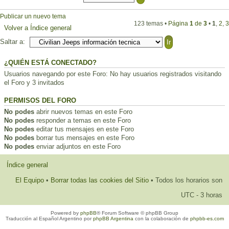
Publicar un nuevo tema
123 temas •
Página
1
de
3
•
1
,
2
,
3
Volver a Índice general
Saltar a:
¿QUIÉN ESTÁ CONECTADO?
Usuarios navegando por este Foro: No hay usuarios registrados visitando
el Foro y 3 invitados
PERMISOS DEL FORO
No podes
abrir nuevos temas en este Foro
No podes
responder a temas en este Foro
No podes
editar tus mensajes en este Foro
No podes
borrar tus mensajes en este Foro
No podes
enviar adjuntos en este Foro
Índice general
El Equipo
•
Borrar todas las cookies del Sitio
• Todos los horarios son
UTC - 3 horas
Powered by
phpBB
® Forum Software © phpBB Group
Traducción al Español Argentino por
phpBB Argentina
con la colaboración de
phpbb-es.com