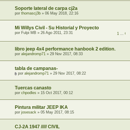
Soporte lateral de carpa cj2a
por
thomascj3b
» 06 May 2018, 22:16
Mi Willys Civil - Su Historial y Proyecto
por Fulpi MB » 26 Ago 2011, 23:31
1
...
6
,
libro jeep 4x4 performance hanbook 2 edition.
por
alejandromp71
» 29 Nov 2017, 08:33
tabla de campanas-
por
alejandromp71
» 29 Nov 2017, 08:22
Tuercas canasto
por
chpodles
» 15 Oct 2017, 00:12
Pintura militar JEEP IKA
por
josesack
» 05 May 2017, 08:15
CJ-2A 1947 ///// CIVIL