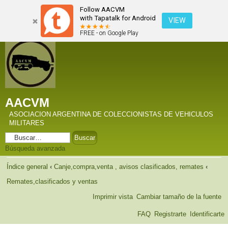
Follow AACVM
with Tapatalk for Android
VIEW
FREE - on Google Play
AACVM
ASOCIACION ARGENTINA DE COLECCIONISTAS DE VEHICULOS
MILITARES
Búsqueda avanzada
Índice general
‹
Canje,compra,venta , avisos clasificados, remates
‹
Remates,clasificados y ventas
Imprimir vista
Cambiar tamaño de la fuente
FAQ
Registrarte
Identificarte