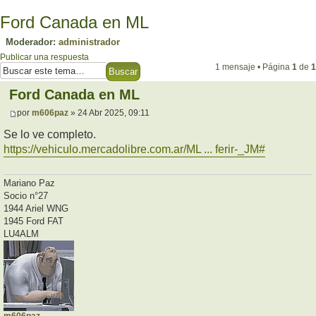
Ford Canada en ML
Moderador:
administrador
Publicar una respuesta
1 mensaje • Página
1
de
1
Ford Canada en ML
por
m606paz
» 24 Abr 2025, 09:11
Se lo ve completo.
https://vehiculo.mercadolibre.com.ar/ML ... ferir-_JM#
Mariano Paz
Socio n°27
1944 Ariel WNG
1945 Ford FAT
LU4ALM
m606paz