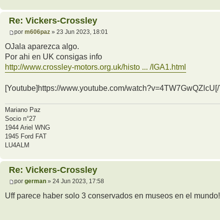
Re: Vickers-Crossley
por
m606paz
» 23 Jun 2023, 18:01
OJala aparezca algo.
Por ahi en UK consigas info
http://www.crossley-motors.org.uk/histo ... /IGA1.html
[Youtube]https://www.youtube.com/watch?v=4TW7GwQZlcU[/
Mariano Paz
Socio n°27
1944 Ariel WNG
1945 Ford FAT
LU4ALM
Re: Vickers-Crossley
por
german
» 24 Jun 2023, 17:58
Uff parece haber solo 3 conservados en museos en el mundo!