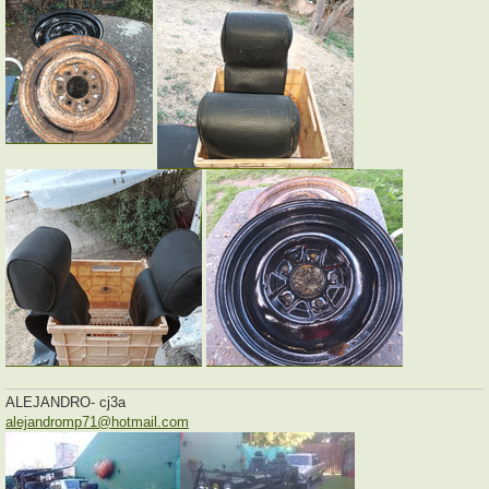
ALEJANDRO- cj3a
alejandromp71@hotmail.com