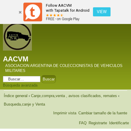
Follow AACVM
with Tapatalk for Android
VIEW
FREE - on Google Play
AACVM
ASOCIACION ARGENTINA DE COLECCIONISTAS DE VEHICULOS
MILITARES
Búsqueda avanzada
Índice general
‹
Canje,compra,venta , avisos clasificados, remates
‹
Busqueda,canje y Venta
Imprimir vista
Cambiar tamaño de la fuente
FAQ
Registrarte
Identificarte