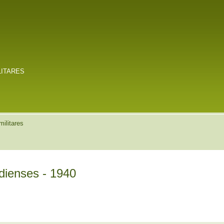
LITARES
militares
dienses - 1940