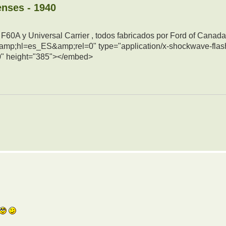
enses - 1940
 F60A y Universal Carrier , todos fabricados por Ford of Canada
mp;hl=es_ES&amp;rel=0" type="application/x-shockwave-flas
80" height="385"></embed>