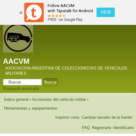
Follow AACVM
with Tapatalk for Android
VIEW
FREE - on Google Play
AACVM
ASOCIACION ARGENTINA DE COLECCIONISTAS DE VEHICULOS
MILITARES
Búsqueda avanzada
Índice general
‹
Accesorios del vehiculo militar
‹
Herramientas y equipamientos
Imprimir vista
Cambiar tamaño de la fuente
FAQ
Registrarte
Identificarte