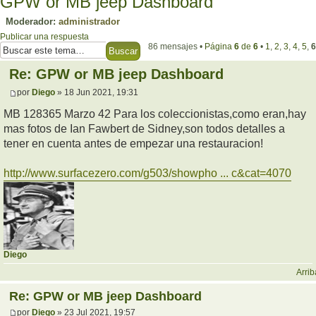
GPW or MB jeep Dashboard
Moderador:
administrador
Publicar una respuesta
86 mensajes •
Página
6
de
6
•
1
,
2
,
3
,
4
,
5
,
6
Re: GPW or MB jeep Dashboard
por
Diego
» 18 Jun 2021, 19:31
MB 128365 Marzo 42 Para los coleccionistas,como eran,hay
mas fotos de Ian Fawbert de Sidney,son todos detalles a
tener en cuenta antes de empezar una restauracion!
http://www.surfacezero.com/g503/showpho ... c&cat=4070
Diego
Arrib
Re: GPW or MB jeep Dashboard
por
Diego
» 23 Jul 2021, 19:57