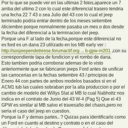
Por lo que se puede ver en las ultimas 2 fotos,aparece un 7
arriba del ultimo 2 con lo cual este diferencial trasero tendria
una fecha 22 7 43 o sea Julio del 43 con lo cual el jeep
terminado podria entrar dentro de los meses setiembre
/diciembre porque normalmente pasaba un mes o dos desde
la fecha del diferencial a la terminacion del jeep.
Porque una F al lado de la fecha,porque este diferencial no
es ford es un dana 23 utilizado en los MB early ver :
http://sosjeependetresse.forumactif.org ... b-gpw-m201
,con su
correspondiente tapa de fundicion y el rombo de dana.
Esto tambien podria corroborar ademas de lo visto
anteriormente que se fabricaron jeeps Ford antes de unificar
las carrocerias en la fechas setiembre 43 / principios de
Enero 44 con partes de ambos modelos basados si en el
ACM1 tub las cuales sobraban por la alta produccion o por el
cambio de modelo del Willys Slat al MB lo cual Nabholtz nos
indica en el contrato de Junio del 43 W-4 (Pag 5) Que el 43
GPW es similar al MB salvo el travesaño del chasis,pero no
seria el caso del jeep en cuestion.
Porque la F y demas partes.. ? Quizas para identificarlo como
un Ford en cuanto al destino y contrato o en el caso del