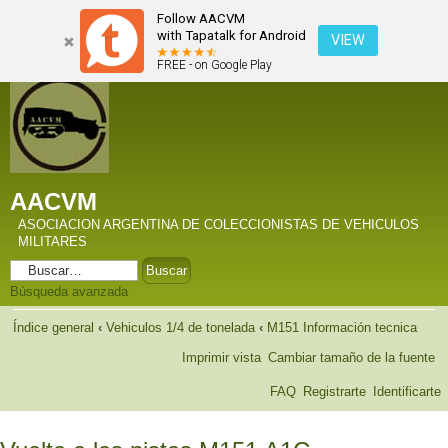
Follow AACVM
with Tapatalk for Android
VIEW
FREE - on Google Play
AACVM
ASOCIACION ARGENTINA DE COLECCIONISTAS DE VEHICULOS
MILITARES
Búsqueda avanzada
Índice general
‹
Vehiculos 1/4 de tonelada
‹
M151 Información tecnica
Imprimir vista
Cambiar tamaño de la fuente
FAQ
Registrarte
Identificarte