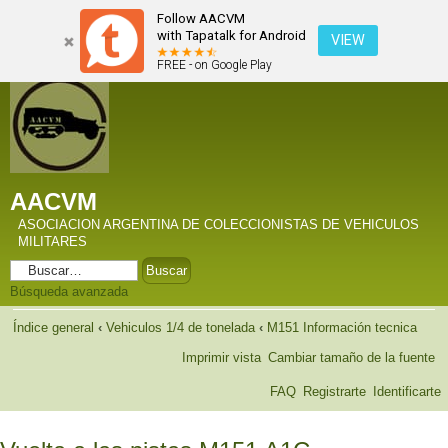
Follow AACVM
with Tapatalk for Android
VIEW
FREE - on Google Play
AACVM
ASOCIACION ARGENTINA DE COLECCIONISTAS DE VEHICULOS
MILITARES
Búsqueda avanzada
Índice general
‹
Vehiculos 1/4 de tonelada
‹
M151 Información tecnica
Imprimir vista
Cambiar tamaño de la fuente
FAQ
Registrarte
Identificarte